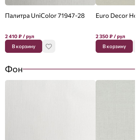
Палитра UniColor 71947-28
Euro Decor Ho
2 410
₽
/ рул
2 350
₽
/ рул
В корзину
В корзину
Фон