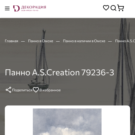
Главная
Панно в Омске
Панно в наличии в Омске
Панно A.S.C
Панно A.S.Creation 79236-3
Поделиться
В избранное