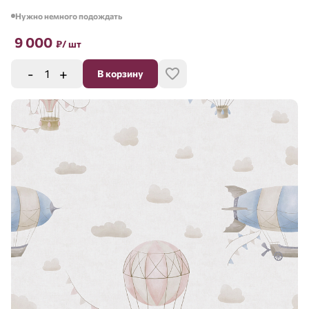
Нужно немного подождать
9 000
₽
/ шт
-
+
В корзину