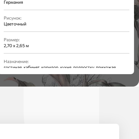
Германия
Рисунок:
Цветочный
Размер:
2,70 x 2,65 м
Назначение:
гостиная, кабинет, коридор, кухня, подростку, прихожая,
спальня, студия
Материал:
винил на флизелине
Стиль:
Современный