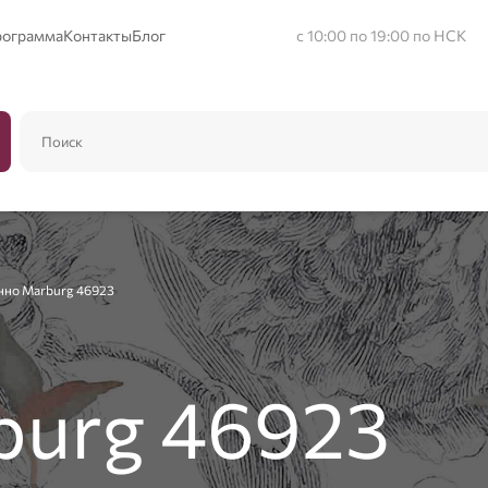
рограмма
Контакты
Блог
с 10:00 по 19:00 по НСК
нно Marburg 46923
burg 46923