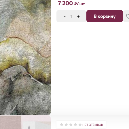
7 200
₽
/ шт
-
+
В корзину
НЕТ ОТЗЫВОВ