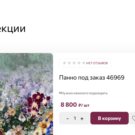
екции
НЕТ ОТЗЫВОВ
Панно под заказ 46969
Нужно немного подождать
8 800
₽
/ шт
-
+
В корзину