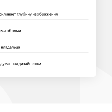
силивает глубину изображения
ыми обоями
 владельца
одуманная дизайнером